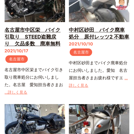
名古屋市中区栄 バイク
中村区砂田 バイク廃車
引取り STEED盗難戻
処分 原付レッツ2 不動車
り 欠品多数 廃車無料
2021/10/10
2021/10/17
名古屋市
名古屋市
中村区砂田までバイク廃車処分
名古屋市中区栄までバイク引き
にお伺いしました。愛知 名古
取り廃車処分にお伺いしまし
屋担当者さまお疲れ様ですエ
…
た。名古屋 愛知担当者さまお
詳しく見る
…詳しく見る