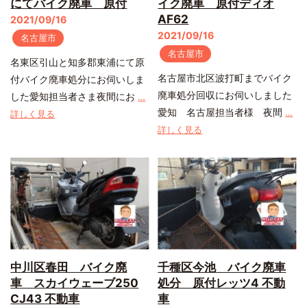
にてバイク廃車 原付
イク廃車 原付ディオ
AF62
2021/09/16
2021/09/16
名古屋市
名古屋市
名東区引山と知多郡東浦にて原
名古屋市北区波打町までバイク
付バイク廃車処分にお伺いしま
廃車処分回収にお伺いしました
した愛知担当者さま夜間にお
…
愛知 名古屋担当者様 夜間
…
詳しく見る
詳しく見る
中川区春田 バイク廃
千種区今池 バイク廃車
車 スカイウェーブ250
処分 原付レッツ4 不動
CJ43 不動車
車