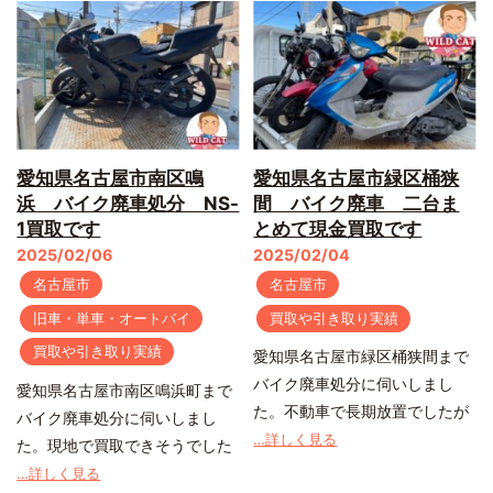
愛知県名古屋市南区鳴
愛知県名古屋市緑区桶狭
浜 バイク廃車処分 NS-
間 バイク廃車 二台ま
1買取です
とめて現金買取です
2025/02/06
2025/02/04
名古屋市
名古屋市
旧車・単車・オートバイ
買取や引き取り実績
買取や引き取り実績
愛知県名古屋市緑区桶狭間まで
バイク廃車処分に伺いしまし
愛知県名古屋市南区鳴浜町まで
た。不動車で長期放置でしたが
バイク廃車処分に伺いしまし
…詳しく見る
た。現地で買取できそうでした
…詳しく見る