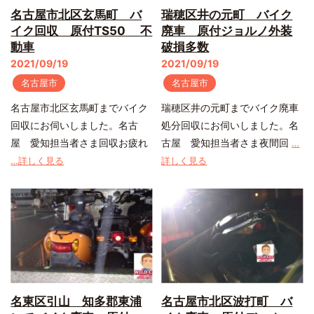
名古屋市北区玄馬町 バ
瑞穂区井の元町 バイク
イク回収 原付TS50 不
廃車 原付ジョルノ外装
動車
破損多数
2021/09/19
2021/09/19
名古屋市
名古屋市
名古屋市北区玄馬町までバイク
瑞穂区井の元町までバイク廃車
回収にお伺いしました。名古
処分回収にお伺いしました。名
屋 愛知担当者さま回収お疲れ
古屋 愛知担当者さま夜間回
…
…詳しく見る
詳しく見る
名東区引山 知多郡東浦
名古屋市北区波打町 バ