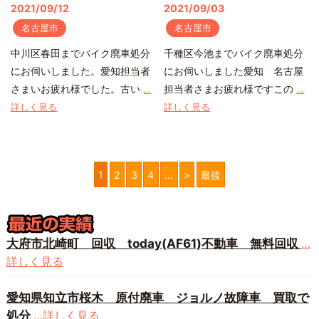
2021/09/12
2021/09/03
名古屋市
名古屋市
中川区春田までバイク廃車処分
千種区今池までバイク廃車処分
にお伺いしました。愛知担当者
にお伺いしました愛知 名古屋
さまいお疲れ様でした。古い
担当者さまお疲れ様ですこの
…
…
詳しく見る
詳しく見る
1
2
3
4
...
>
最後
大府市北崎町 回収 today(AF61)不動車 無料回収
…
詳しく見る
愛知県知立市桜木 原付廃車 ジョルノ故障車 買取で
処分
…詳しく見る