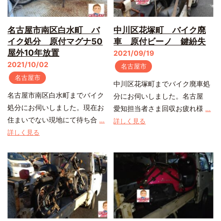
名古屋市南区白水町 バ
中川区花塚町 バイク廃
イク処分 原付マグナ50
車 原付ビーノ 鍵紛失
屋外10年放置
2021/09/19
2021/10/02
名古屋市
名古屋市
中川区花塚町までバイク廃車処
名古屋市南区白水町までバイク
分にお伺いしました。名古屋
処分にお伺いしました。現在お
愛知担当者さま回収お疲れ様
…
住まいでない現地にて待ち合
…
詳しく見る
詳しく見る