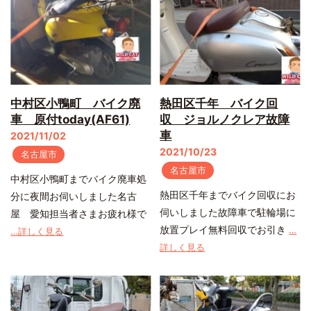
中村区小鴨町 バイク廃
熱田区千年 バイク回
車 原付today(AF61)
収 ジョルノクレア故障
車
2021/11/02
2021/10/23
名古屋市
名古屋市
中村区小鴨町までバイク廃車処
熱田区千年までバイク回収にお
分に夜間お伺いしました名古
伺いしました故障車で駐輪場に
屋 愛知担当者さまお疲れ様で
放置プレイ無料回収でお引き
…
…詳しく見る
詳しく見る