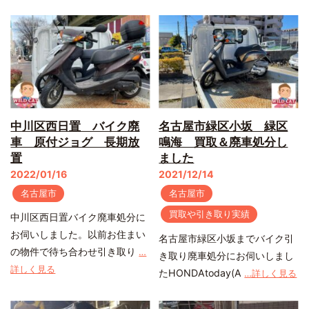
中川区西日置 バイク廃
名古屋市緑区小坂 緑区
車 原付ジョグ 長期放
鳴海 買取＆廃車処分し
置
ました
2022/01/16
2021/12/14
名古屋市
名古屋市
買取や引き取り実績
中川区西日置バイク廃車処分に
お伺いしました。以前お住まい
名古屋市緑区小坂までバイク引
の物件で待ち合わせ引き取り
…
き取り廃車処分にお伺いしまし
詳しく見る
たHONDAtoday(A
…詳しく見る