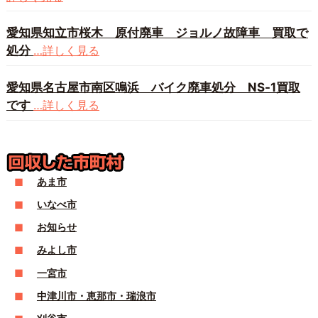
愛知県知立市桜木 原付廃車 ジョルノ故障車 買取で
処分
…詳しく見る
愛知県名古屋市南区鳴浜 バイク廃車処分 NS-1買取
です
…詳しく見る
あま市
いなべ市
お知らせ
みよし市
一宮市
中津川市・恵那市・瑞浪市