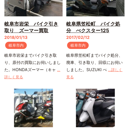
岐阜市岩栄 バイク引き
岐阜県笠松町 バイク処
取り ズーマー買取
分 べクスター125
2018/01/13
2017/02/12
岐阜市内
岐阜市内
岐阜市岩栄までバイク引き取
岐阜県笠松町までバイク処分、
り、原付の買取にお伺いしまし
廃車、引き取り、回収にお伺い
た。HONDAズーマー（キャ
しました。SUZUKI べ
…
…詳しく
詳しく見る
見る