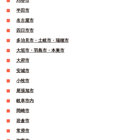
刈谷市
半田市
名古屋市
四日市市
多治見市・土岐市・瑞穂市
大垣市・羽島市・本巣市
大府市
安城市
小牧市
尾張旭市
岐阜市内
岡崎市
岩倉市
常滑市