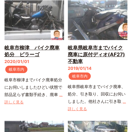
岐阜市柳津 バイク廃車
岐阜県岐阜市までバイク
処分 ビラーゴ
廃車に原付ディオ(AF27)
不動車
2020/01/01
2019/01/14
岐阜市内
岐阜市内
岐阜市柳津までバイク廃車処分
岐阜県岐阜市までバイク廃車、
にお伺いしましたひどい状態で
処分、引き取り、回収にお伺い
部品足らず書類手続き、廃車
…
しました。他社さんに引き取
…
詳しく見る
詳しく見る