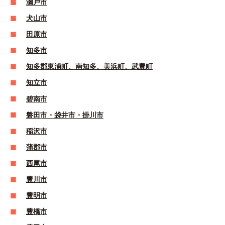
瀬戸市
犬山市
田原市
知多市
知多郡東浦町、南知多、美浜町、武豊町
知立市
碧南市
磐田市・袋井市・掛川市
稲沢市
蒲郡市
西尾市
豊川市
豊明市
豊橋市