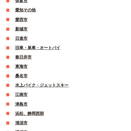
弥富市
愛知その他
愛西市
新城市
日進市
旧車・単車・オートバイ
春日井市
東海市
桑名市
水上バイク・ジェットスキー
江南市
津島市
浜松、静岡西部
清須市