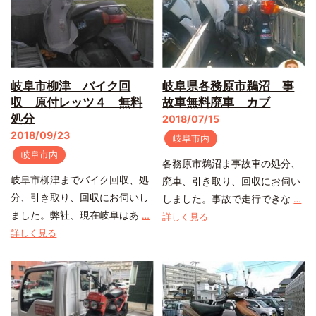
岐阜市柳津 バイク回
岐阜県各務原市鵜沼 事
収 原付レッツ４ 無料
故車無料廃車 カブ
処分
2018/07/15
2018/09/23
岐阜市内
岐阜市内
各務原市鵜沼ま事故車の処分、
岐阜市柳津までバイク回収、処
廃車、引き取り、回収にお伺い
分、引き取り、回収にお伺いし
しました。事故で走行できな
…
ました。弊社、現在岐阜はあ
…
詳しく見る
詳しく見る