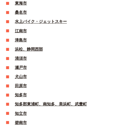
東海市
桑名市
水上バイク・ジェットスキー
江南市
津島市
浜松、静岡西部
清須市
瀬戸市
犬山市
田原市
知多市
知多郡東浦町、南知多、美浜町、武豊町
知立市
碧南市