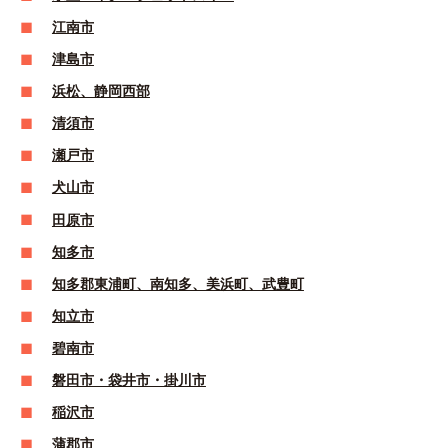
江南市
津島市
浜松、静岡西部
清須市
瀬戸市
犬山市
田原市
知多市
知多郡東浦町、南知多、美浜町、武豊町
知立市
碧南市
磐田市・袋井市・掛川市
稲沢市
蒲郡市