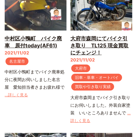
中村区小鴨町 バイク廃
大府市森岡にてバイク引
車 原付today(AF61)
き取り TL125 現金買取
にチェンジ！
2021/11/02
2021/11/02
名古屋市
大府市
中村区小鴨町までバイク廃車処
旧車・単車・オートバイ
分に夜間お伺いしました名古
買取や引き取り実績
屋 愛知担当者さまお疲れ様で
…詳しく見る
大府市森岡までバイク引き取り
にお伺いしました。外装自家塗
装 いいところありませんで
…
詳しく見る