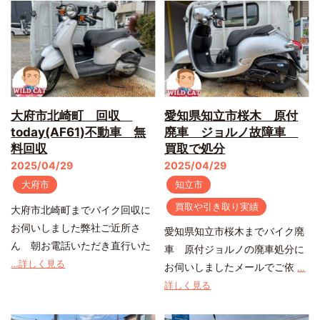
大府市北崎町 回収
愛知県知立市桜木 原付
today(AF61)不動車 無
廃車 ジョルノ故障車
料回収
買取で処分
2025/04/29
2025/04/29
大府市
知立市
買取や引き取り実績
大府市北崎町までバイク回収に
お伺いしました弊社ご近所さ
愛知県知立市桜木までバイク廃
ん 朝お電話いただき直行いた
車 原付ジョルノの廃車処分に
…詳しく見る
お伺いしましたメールでご依
…
詳しく見る