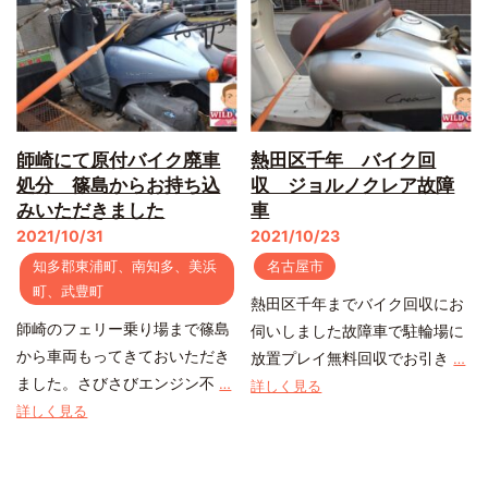
師崎にて原付バイク廃車
熱田区千年 バイク回
処分 篠島からお持ち込
収 ジョルノクレア故障
みいただきました
車
2021/10/31
2021/10/23
知多郡東浦町、南知多、美浜
名古屋市
町、武豊町
熱田区千年までバイク回収にお
師崎のフェリー乗り場まで篠島
伺いしました故障車で駐輪場に
から車両もってきておいただき
放置プレイ無料回収でお引き
…
ました。さびさびエンジン不
…
詳しく見る
詳しく見る