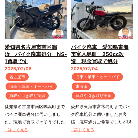
愛知県名古屋市南区鳴
バイク廃車 愛知県東海
浜 バイク廃車処分 NS-
市富木島町 250cc改
1買取です
造 現金買取で処分
2025/02/06
2025/02/04
名古屋市
旧車・単車・オートバイ
旧車・単車・オートバイ
東海市
買取や引き取り実績
買取や引き取り実績
愛知県名古屋市南区鳴浜町まで
愛知県東海市富木島町までバイ
バイク廃車処分に伺いしまし
ク廃車処分に伺いましたお客
た。現地で買取できそうでした
様 廃車処分ご希望でしたが現
…詳しく見る
…詳しく見る