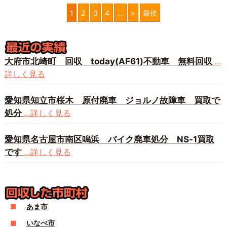
1
2
3
4
...
>
最後
大府市北崎町 回収 today(AF61)不動車 無料回収
…
詳しく見る
愛知県知立市桜木 原付廃車 ジョルノ故障車 買取で
処分
…詳しく見る
愛知県名古屋市南区鳴浜 バイク廃車処分 NS-1買取
です
…詳しく見る
あま市
いなべ市