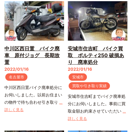
中川区西日置 バイク廃
安城市住吉町 バイク買
車 原付ジョグ 長期放
取 ボルティ250 破損あ
置
り 廃車処分
2022/01/16
2022/01/16
名古屋市
安城市
買取や引き取り実績
中川区西日置バイク廃車処分に
お伺いしました。以前お住まい
安城市住吉町までバイク廃車処
の物件で待ち合わせ引き取り
…
分にお伺いしました。事前に買
詳しく見る
取金額お約束させていただい
…
詳しく見る