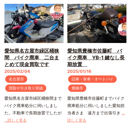
愛知県名古屋市緑区桶狭
愛知県豊橋市佐藤町 バ
間 バイク廃車 二台ま
イク廃車 YB-1 鍵なし長
とめて現金買取です
期放置
2025/02/04
2025/01/16
名古屋市
旧車・単車・オートバイ
買取や引き取り実績
豊橋市
愛知県名古屋市緑区桶狭間まで
愛知県豊橋市佐藤町までバイク
バイク廃車処分に伺いしまし
廃車処分に伺いしました愛知担
た。不動車で長期放置でしたが
当者さま 遠方まで出張引き
…
…詳しく見る
詳しく見る