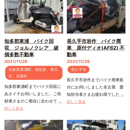
知多郡東浦 バイク回
長久手市岩作 バイク廃
収 ジョルノクレア 破
車 原付ディオ(AF62) 不
損多数不動車
動車
2021/11/26
2021/11/26
知多郡東浦町、南知多、美浜
長久手市
町、武豊町
長久手市岩作までバイク廃車処
知多郡東浦町までバイク回収に
分にお伺いしました名古屋 愛
あさイチお伺いしました。ご依
知担当者さまお疲れ様でした
…
頼者さまのご都合に合わせて
…
詳しく見る
詳しく見る