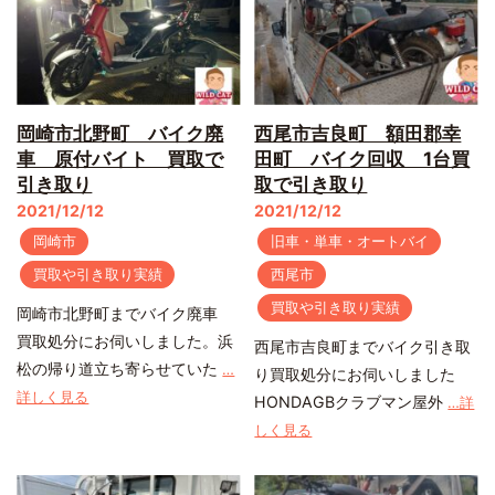
岡崎市北野町 バイク廃
西尾市吉良町 額田郡幸
車 原付バイト 買取で
田町 バイク回収 1台買
引き取り
取で引き取り
2021/12/12
2021/12/12
岡崎市
旧車・単車・オートバイ
買取や引き取り実績
西尾市
買取や引き取り実績
岡崎市北野町までバイク廃車
買取処分にお伺いしました。浜
西尾市吉良町までバイク引き取
松の帰り道立ち寄らせていた
…
り買取処分にお伺いしました
詳しく見る
HONDAGBクラブマン屋外
…詳
しく見る