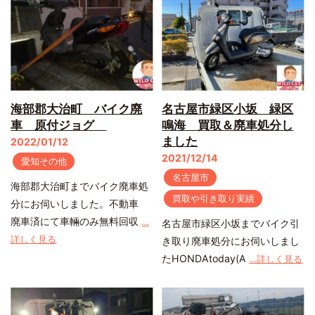
海部郡大治町 バイク廃
名古屋市緑区小坂 緑区
車 原付ジョグ
鳴海 買取＆廃車処分し
ました
2022/01/12
2021/12/14
愛知その他
名古屋市
海部郡大治町までバイク廃車処
買取や引き取り実績
分にお伺いしました。不動車
廃車済にて車輛のみ無料回収
…
名古屋市緑区小坂までバイク引
詳しく見る
き取り廃車処分にお伺いしまし
たHONDAtoday(A
…詳しく見る